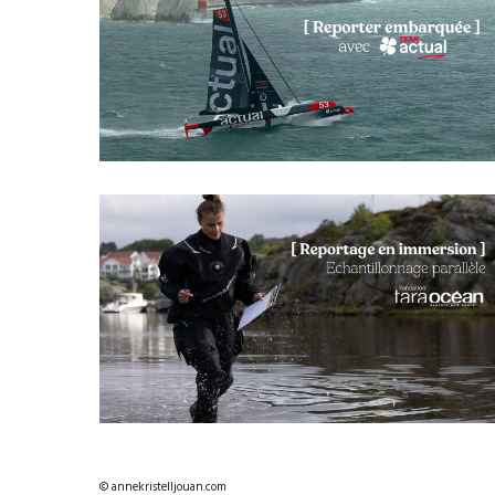
© annekristelljouan.com